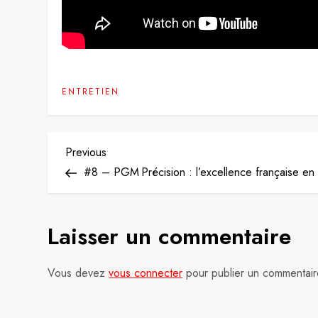
ENTRETIEN
N
Previous
Previous
Post
#8 – PGM Précision : l’excellence française en
a
v
Laisser un commentaire
i
g
Vous devez
vous connecter
pour publier un commentair
a