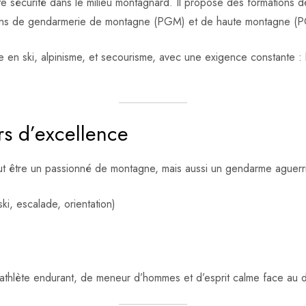
 sécurité dans le milieu montagnard. Il propose des formations de
tons de gendarmerie de montagne (PGM) et de haute montagne 
en ski, alpinisme, et secourisme, avec une exigence constante : l
rs d’excellence
out être un passionné de montagne, mais aussi un gendarme aguerri
ki, escalade, orientation)
d’athlète endurant, de meneur d’hommes et d’esprit calme face au 