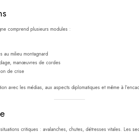
ns
gne comprend plusieurs modules :
s au milieu montagnard
cardage, manœuvres de cordes
ion de crise
tion avec les médias, aux aspects diplomatiques et même à l’enca
se
tuations critiques : avalanches, chutes, détresses vitales. Les se