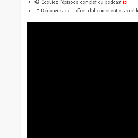
🎧 Écoutez l’épisode complet du podcast
ici
📍 Découvrez nos offres d’abonnement et accéd