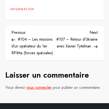
INFORMATION
N
Previous
Next
Previous
Next
Post
Post
#104 – Les missions
#107 – Retour d’Ukraine
a
d’un opérateur du 1er
avec Xavier Tytelman
v
RPIMa (forces spéciales)
i
Laisser un commentaire
g
a
Vous devez
vous connecter
pour publier un commentaire.
t
i