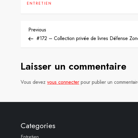
ENTRETIEN
N
Previous
Previous
Post
#172 – Collection privée de livres Défense Zo
a
v
Laisser un commentaire
i
g
Vous devez
vous connecter
pour publier un commentair
a
t
i
Categories
o
Entretien