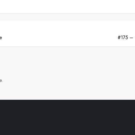
ne
#175 – L
e.