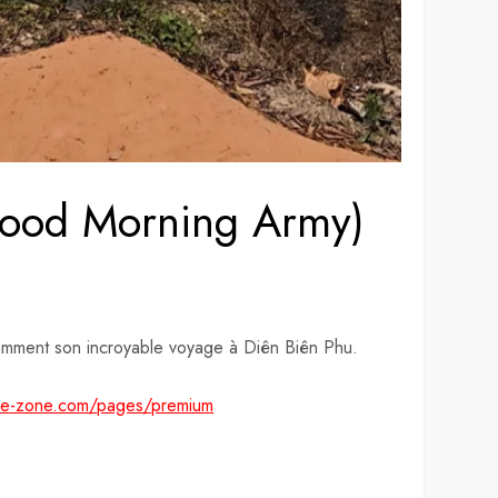
c Good Morning Army)
notamment son incroyable voyage à Diên Biên Phu.
nse-zone.com/pages/premium