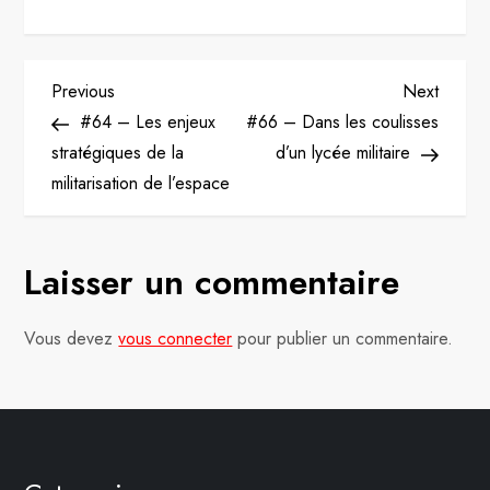
N
Previous
Next
Previous
Next
Post
Post
#64 – Les enjeux
#66 – Dans les coulisses
a
stratégiques de la
d’un lycée militaire
v
militarisation de l’espace
i
Laisser un commentaire
g
a
Vous devez
vous connecter
pour publier un commentaire.
t
i
o