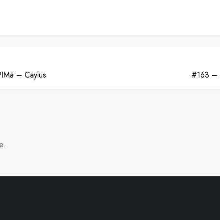
PIMa – Caylus
#163 – 
e.