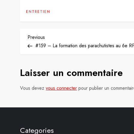
ENTRETIEN
N
Previous
Previous
Post
#159 – La formation des parachutistes au 6e R
a
v
Laisser un commentaire
i
g
Vous devez
vous connecter
pour publier un commentair
a
t
i
Categories