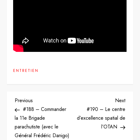
ENTRETIEN
N
Previous
Next
Previous
Next
Post
Post
#188 – Commander
#190 – Le centre
a
la 11e Brigade
d’excellence spatial de
v
parachutiste (avec le
l’OTAN
Général Frédéric Danigo)