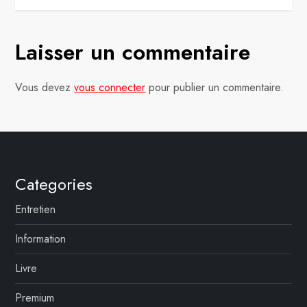
i
g
Laisser un commentaire
a
t
Vous devez
vous connecter
pour publier un commentaire.
i
o
n
Categories
d
Entretien
e
Information
l
Livre
’
Premium