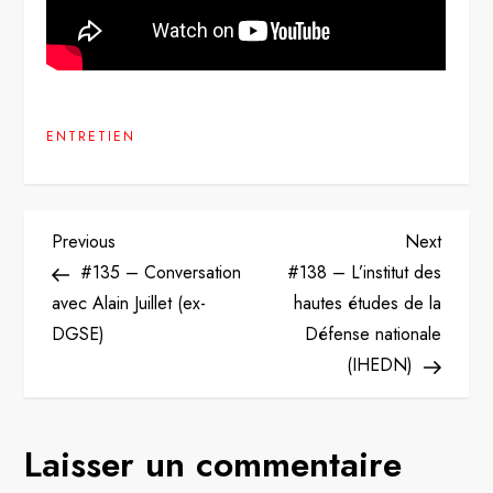
ENTRETIEN
N
Previous
Next
Previous
Next
Post
Post
#135 – Conversation
#138 – L’institut des
a
avec Alain Juillet (ex-
hautes études de la
v
DGSE)
Défense nationale
(IHEDN)
i
g
Laisser un commentaire
a