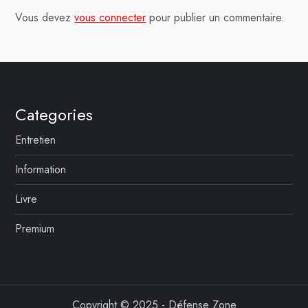
t
Vous devez
vous connecter
pour publier un commentaire.
i
o
n
Categories
d
Entretien
e
Information
l
Livre
’
Premium
a
r
Copyright © 2025 - Défense Zone